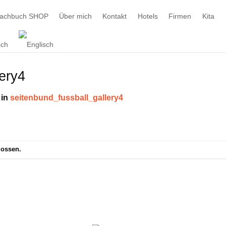
machbuch SHOP
Über mich
Kontakt
Hotels
Firmen
Kita
ery4
in
seitenbund_fussball_gallery4
lossen.