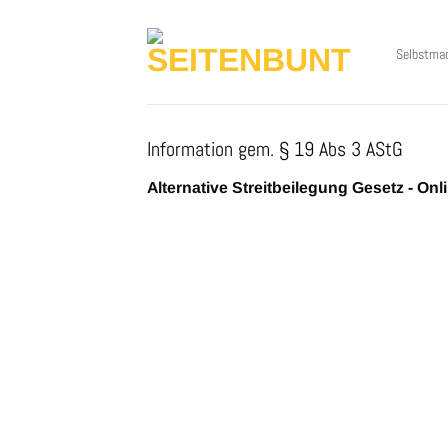
Zum
Inhalt
Selbstma
springen
Information gem. § 19 Abs 3 AStG
Alternative Streitbeilegung Gesetz - On