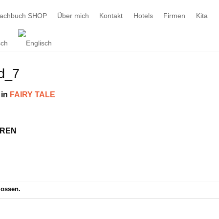
machbuch SHOP
Über mich
Kontakt
Hotels
Firmen
Kita
ld_7
in
FAIRY TALE
EREN
lossen.