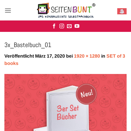
Zum
Inhalt
springen
3x_Bastelbuch_01
Veröffentlicht
März 17, 2020
bei
1920 × 1280
in
SET of 3
books